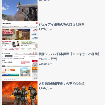
ジェイアイ傷害火災の口コミ評判
2,878ビュー
損保ジャパン日本興亜【THE すまいの保険】
の口コミ評判
2,365ビュー
火災保険補償事例：火事での全焼
1,899ビュー