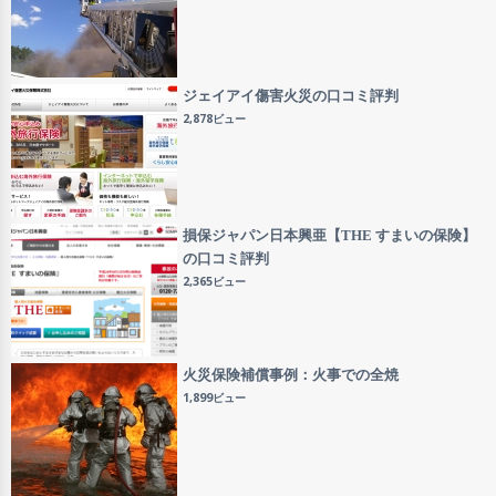
ジェイアイ傷害火災の口コミ評判
2,878ビュー
損保ジャパン日本興亜【THE すまいの保険】
の口コミ評判
2,365ビュー
火災保険補償事例：火事での全焼
1,899ビュー