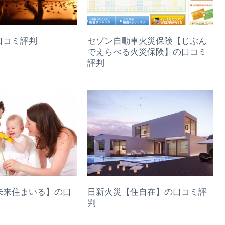
口コミ評判
セゾン自動車火災保険【じぶん
でえらべる火災保険】の口コミ
評判
未来住まいる】の口
日新火災【住自在】の口コミ評
判