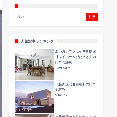
検索:
人気記事ランキング
あいおいニッセイ同和損保
【マイホームぴたっと】の
口コミ評判
7,305ビュー
日新火災【住自在】の口コ
ミ評判
5,363ビュー