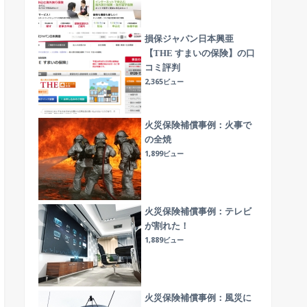
損保ジャパン日本興亜
【THE すまいの保険】の口
コミ評判
2,365ビュー
火災保険補償事例：火事で
の全焼
1,899ビュー
火災保険補償事例：テレビ
が割れた！
1,889ビュー
火災保険補償事例：風災に